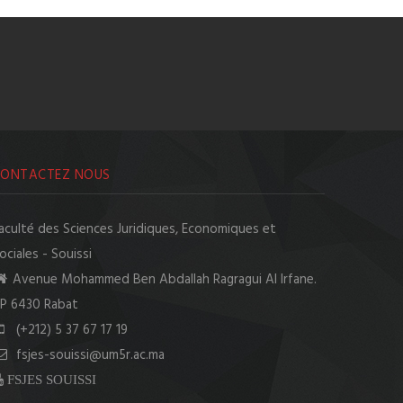
CONTACTEZ NOUS
aculté des Sciences Juridiques, Economiques et
ociales - Souissi
Avenue Mohammed Ben Abdallah Ragragui Al Irfane.
P 6430 Rabat
(+212) 5 37 67 17 19
fsjes-souissi@um5r.ac.ma
FSJES SOUISSI