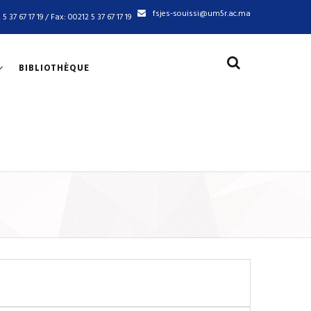
fsjes-souissi@um5r.ac.ma
 5 37 67 17 19 / Fax: 00212 5 37 67 17 19
BIBLIOTHÈQUE