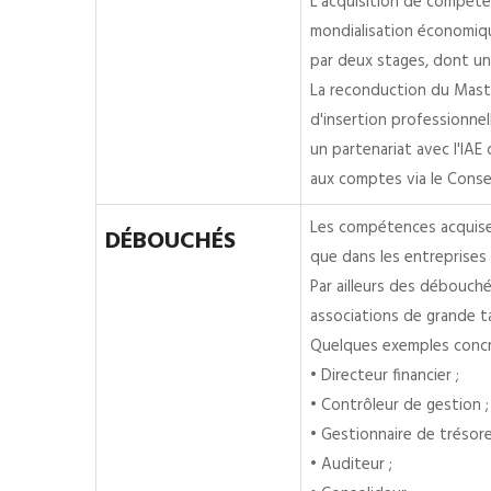
L'acquisition de compéte
mondialisation économiqu
par deux stages, dont u
La reconduction du Master
d'insertion professionnel
un partenariat avec l'IAE
aux comptes via le Consei
Les compétences acquises
DÉBOUCHÉS
que dans les entreprises
Par ailleurs des débouché
associations de grande ta
Quelques exemples concre
• Directeur financier ;
• Contrôleur de gestion ;
• Gestionnaire de trésorer
• Auditeur ;