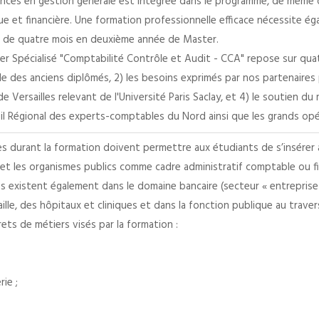
nces en gestion générale est intégrée dans le programme, de même que
e et financière. Une formation professionnelle efficace nécessite ég
n de quatre mois en deuxième année de Master.
 Spécialisé "Comptabilité Contrôle et Audit - CCA" repose sur quatre
le des anciens diplômés, 2) les besoins exprimés par nos partenaires 
 de Versailles relevant de l'Université Paris Saclay, et 4) le soutien
l Régional des experts-comptables du Nord ainsi que les grands opéra
 durant la formation doivent permettre aux étudiants de s’insérer a
 et les organismes publics comme cadre administratif comptable ou fi
s existent également dans le domaine bancaire (secteur « entreprise 
ille, des hôpitaux et cliniques et dans la fonction publique au traver
ts de métiers visés par la formation :
ie ;