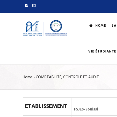
Skip
to
main
MAIN
NAVIGATIO
content
HOME
LA
VIE ÉTUDIANTE
Home
»
COMPTABILITÉ, CONTRÔLE ET AUDIT
BREADCRUMB
ETABLISSEMENT
FSJES-Souissi