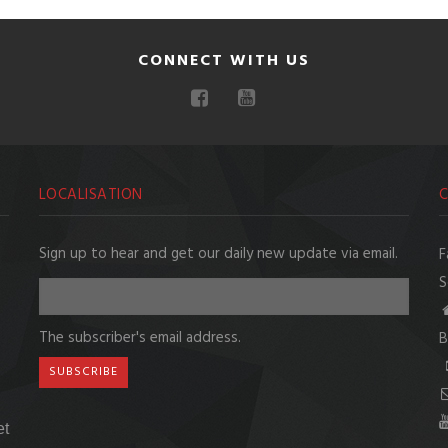
CONNECT WITH US
LOCALISATION
Sign up to hear and get our daily new update via email.
F
S
The subscriber's email address.
B
et