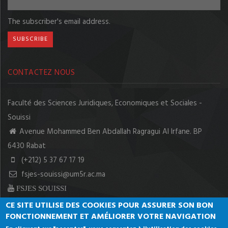
The subscriber's email address.
CONTACTEZ NOUS
Faculté des Sciences Juridiques, Economiques et Sociales -
Souissi
Avenue Mohammed Ben Abdallah Ragragui Al Irfane. BP
6430 Rabat
(+212) 5 37 67 17 19
fsjes-souissi@um5r.ac.ma
FSJES SOUISSI
CE SITE UTILISE DES COOKIES POUR ASSURER SON BON
FONCTIONNEMENT ET AMÉLIORER VOTRE NAVIGATION