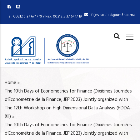
Skip
to
fsjes-souissi@um5r.ac.ma
Tel: 00212 5 37 67 17 19 / Fax: 00212 5 37 67 17 19
main
content
MAIN
NAVIGAT
Home
»
BREADCRUMB
The 10th Days of Econometrics for Finance (Dixièmes Journées
d’Économétrie de la Finance, JEF'2023) Jointly organized with
The 12th Workshop on High Dimensional Data Analysis (HDDA-
XII)
»
The 10th Days of Econometrics for Finance (Dixièmes Journées
d’Économétrie de la Finance, JEF'2023) Jointly organized with