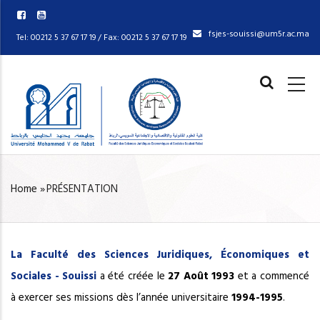
Skip
to
fsjes-souissi@um5r.ac.ma
Tel: 00212 5 37 67 17 19 / Fax: 00212 5 37 67 17 19
main
content
MAIN
NAVIGAT
Home
»
PRÉSENTATION
BREADCRUMB
La Faculté des Sciences Juridiques, Économiques et
Sociales - Souissi
a été créée le
27 Août 1993
et a commencé
à exercer ses missions dès l’année universitaire
1994-1995
.